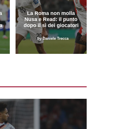
a
La Roma non molla
Nusa e Read: il punto
a
dopo il sì dei giocatori
by
Daniele Trecca