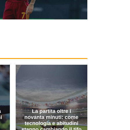
a
La partita oltre i
i
novanta minuti: come
tecnologia e abitudini
stanno cambiando il tifo