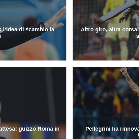
 l’idea di scambio la
Altro giro, altra corsa
i
s
 attesa: guizzo Roma in
Pellegrini ha rinno