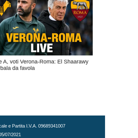
e A, voti Verona-Roma: El Shaarawy
bala da favola
le e Partita I.V.A. 09689341007
 05/07/2021