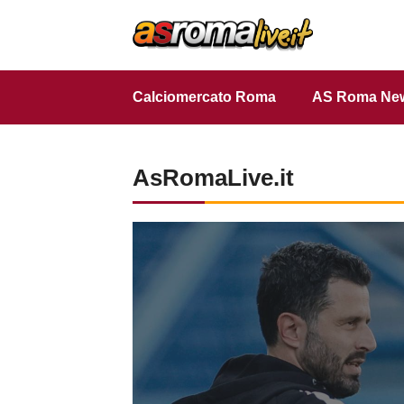
Vai
al
contenuto
Calciomercato Roma
AS Roma Ne
AsRomaLive.it