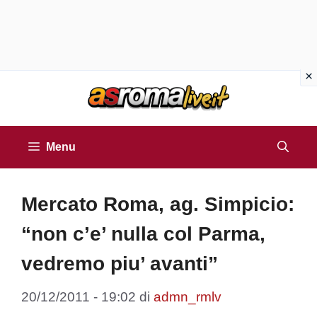
Vai
al
contenuto
Menu
Mercato Roma, ag. Simpicio:
“non c’e’ nulla col Parma,
vedremo piu’ avanti”
20/12/2011 - 19:02
di
admn_rmlv