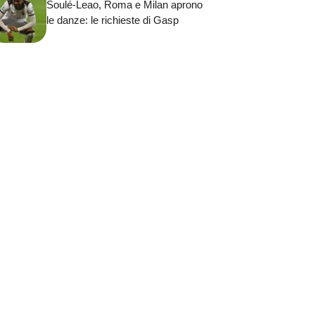
Soulé-Leao, Roma e Milan aprono
le danze: le richieste di Gasp