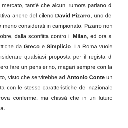
l mercato, tant’è che alcuni rumors parlano di
tativa anche del cileno
David Pizarro
, uno dei
e
meno considerati in campionato. Pizarro non
obre, dalla sconfitta contro il
Milan
, ed ora si
attiche da
Greco
e
Simplicio
. La Roma vuole
siderare qualsiasi proposta per il regista di
bbero fare un pensierino, magari sempre con la
catto, visto che servirebbe ad
Antonio Conte
un
ta con le stesse caratteristiche del nazionale
trova conferme, ma chissà che in un futuro
a.