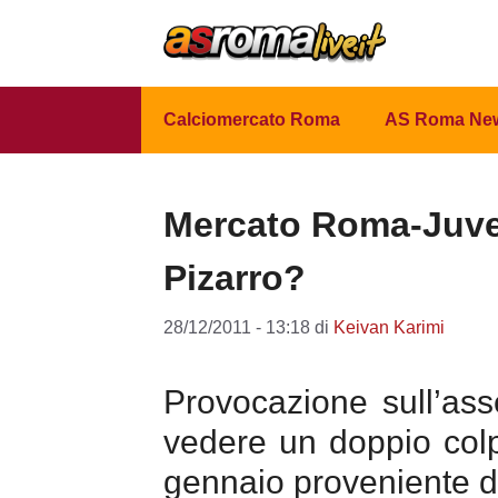
Vai
al
contenuto
Calciomercato Roma
AS Roma Ne
Mercato Roma-Juve,
Pizarro?
28/12/2011 - 13:18
di
Keivan Karimi
Provocazione sull’as
vedere un doppio col
gennaio proveniente d