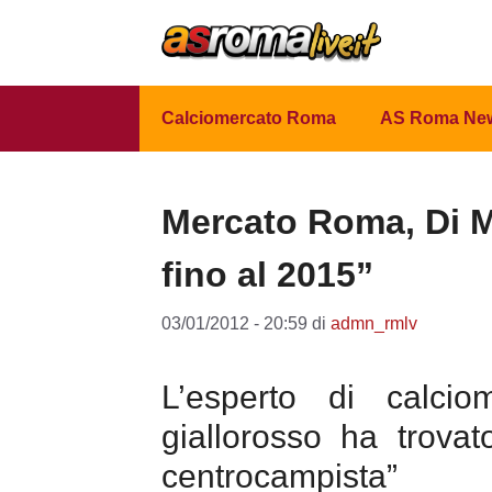
Vai
al
contenuto
Calciomercato Roma
AS Roma Ne
Mercato Roma, Di M
fino al 2015”
03/01/2012 - 20:59
di
admn_rmlv
L’esperto di calcio
giallorosso ha trovat
centrocampista”