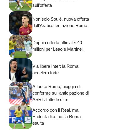
sull’offerta
Non solo Soulé, nuova offerta
dall’Arabia: tentazione Roma
Doppia offerta ufficiale: 40
milioni per Leao e Martinelli
Via libera Inter: la Roma
accelera forte
Attacco Roma, pioggia di
conferme sull’anticipazione di
ASRL: tutte le cifre
Accordo con il Real, ma
Endrick dice no: la Roma
esulta