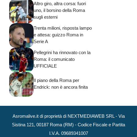
Altro giro, altra corsa: fuori
uno, il borsino della Roma
sugli esterni
Trenta milioni, risposta lampo
e attesa: guizzo Roma in
Serie A
Pellegrini ha rinnovato con la
Roma: il comunicato
UFFICIALE
Il piano della Roma per
Endrick: non è ancora finita
Asromalive.it di proprietà di NEXTMEDIAWEB SRL - Via
Sistina 121, 00187 Roma (RM) - Codice Fiscale e Partita
I.V.A. 09689341007