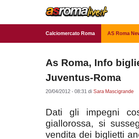
Vai
al
contenuto
Calciomercato Roma
AS Roma Ne
As Roma, Info bigli
Juventus-Roma
20/04/2012 - 08:31
di
Sara Mascigrande
Dati gli impegni cos
giallorossa, si susse
vendita dei biglietti 