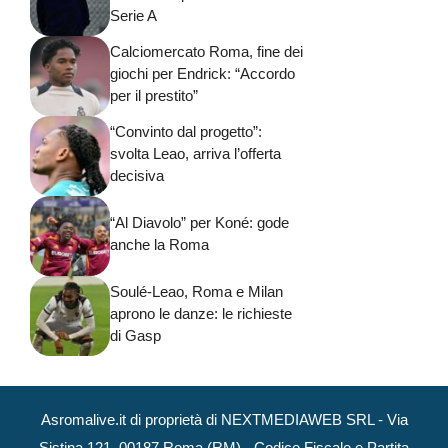
Serie A
Calciomercato Roma, fine dei
giochi per Endrick: “Accordo
per il prestito”
“Convinto dal progetto”:
svolta Leao, arriva l’offerta
decisiva
“Al Diavolo” per Koné: gode
anche la Roma
Soulé-Leao, Roma e Milan
aprono le danze: le richieste
di Gasp
Asromalive.it di proprietà di NEXTMEDIAWEB SRL - Via
Sistina 121, 00187 Roma (RM) - Codice Fiscale e Partita