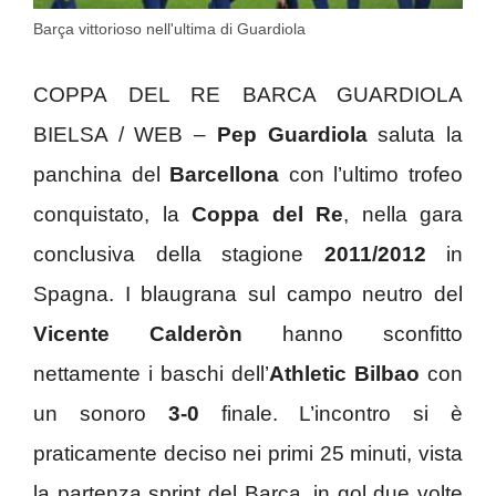
Barça vittorioso nell'ultima di Guardiola
COPPA DEL RE BARCA GUARDIOLA
BIELSA / WEB –
Pep Guardiola
saluta la
panchina del
Barcellona
con l’ultimo trofeo
conquistato, la
Coppa del Re
, nella gara
conclusiva della stagione
2011/2012
in
Spagna. I blaugrana sul campo neutro del
Vicente Calderòn
hanno sconfitto
nettamente i baschi dell’
Athletic Bilbao
con
un sonoro
3-0
finale. L’incontro si è
praticamente deciso nei primi 25 minuti, vista
la partenza sprint del Barça, in gol due volte