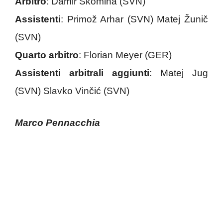
Arbitro
: Damir Skomina (SVN)
Assistenti
: Primož Arhar (SVN) Matej Žunič
(SVN)
Quarto arbitro
: Florian Meyer (GER)
Assistenti arbitrali aggiunti
: Matej Jug
(SVN) Slavko Vinčić (SVN)
Marco Pennacchia