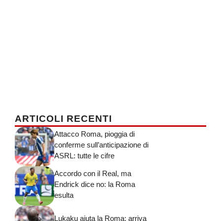
ARTICOLI RECENTI
Attacco Roma, pioggia di
conferme sull’anticipazione di
ASRL: tutte le cifre
Accordo con il Real, ma
Endrick dice no: la Roma
esulta
Lukaku aiuta la Roma: arriva