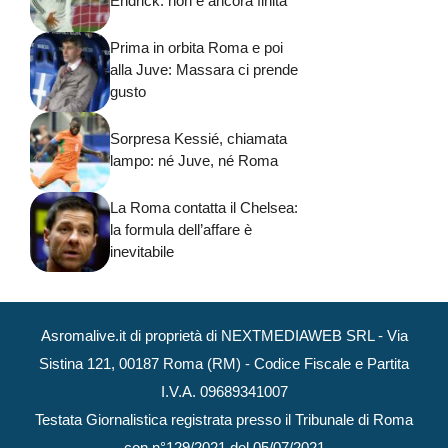
Endrick: non è ancora finita
Prima in orbita Roma e poi
alla Juve: Massara ci prende
gusto
Sorpresa Kessié, chiamata
lampo: né Juve, né Roma
La Roma contatta il Chelsea:
la formula dell’affare è
inevitabile
Asromalive.it di proprietà di NEXTMEDIAWEB SRL - Via
Sistina 121, 00187 Roma (RM) - Codice Fiscale e Partita
I.V.A. 09689341007
Testata Giornalistica registrata presso il Tribunale di Roma
con n°129/2021 del 05/07/2021