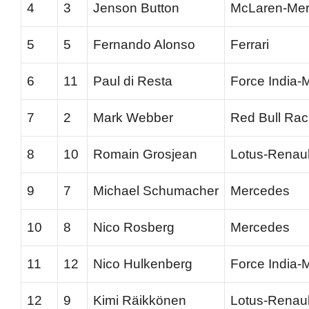
4
3
Jenson Button
McLaren-Me
5
5
Fernando Alonso
Ferrari
6
11
Paul di Resta
Force India-
7
2
Mark Webber
Red Bull Rac
8
10
Romain Grosjean
Lotus-Renaul
9
7
Michael Schumacher
Mercedes
10
8
Nico Rosberg
Mercedes
11
12
Nico Hulkenberg
Force India-
12
9
Kimi Räikkönen
Lotus-Renaul