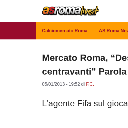
Vai
al
contenuto
Calciomercato Roma
AS Roma Ne
Mercato Roma, “Des
centravanti” Parola
05/01/2013 - 19:52
di
F.C.
L’agente Fifa sul gioc