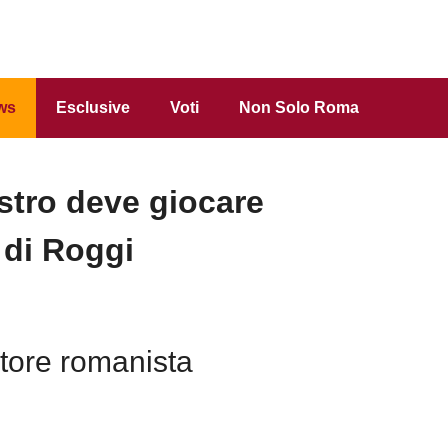
ws
Esclusive
Voti
Non Solo Roma
tro deve giocare
 di Roggi
atore romanista