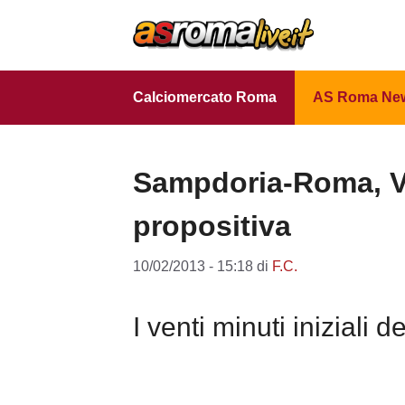
Vai
al
contenuto
Calciomercato Roma
AS Roma Ne
Sampdoria-Roma, V
propositiva
10/02/2013 - 15:18
di
F.C.
I venti minuti iniziali d