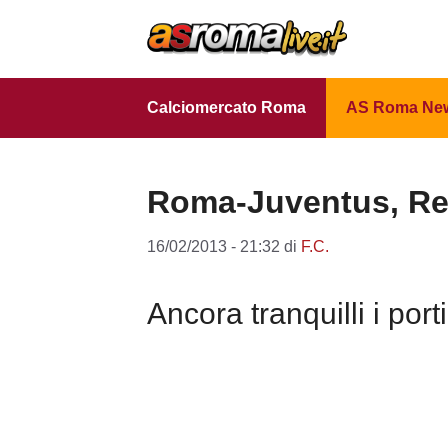
Vai
al
contenuto
Calciomercato Roma
AS Roma Ne
Roma-Juventus, Reti
16/02/2013 - 21:32
di
F.C.
Ancora tranquilli i por