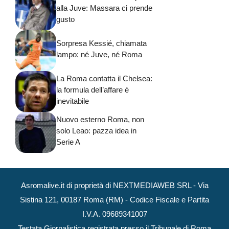
alla Juve: Massara ci prende
gusto
Sorpresa Kessié, chiamata
lampo: né Juve, né Roma
La Roma contatta il Chelsea:
la formula dell’affare è
inevitabile
Nuovo esterno Roma, non
solo Leao: pazza idea in
Serie A
Asromalive.it di proprietà di NEXTMEDIAWEB SRL - Via
Sistina 121, 00187 Roma (RM) - Codice Fiscale e Partita
I.V.A. 09689341007
Testata Giornalistica registrata presso il Tribunale di Roma