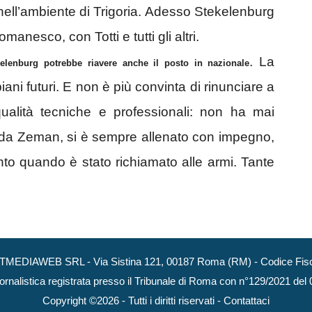
o nell’ambiente di Trigoria. Adesso Stekelenburg
anesco, con Totti e tutti gli altri.
. La
elenburg potrebbe riavere anche il posto in nazionale
ani futuri. E non è più convinta di rinunciare a
ualità tecniche e professionali: non ha mai
 da Zeman, si è sempre allenato con impegno,
nto quando è stato richiamato alle armi. Tante
NEXTMEDIAWEB SRL - Via Sistina 121, 00187 Roma (RM) - Codice Fisca
ornalistica registrata presso il Tribunale di Roma con n°129/2021 del
Copyright ©2026 - Tutti i diritti riservati -
Contattaci