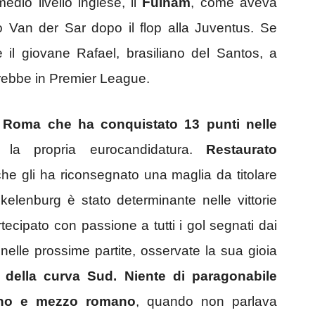
dio livello inglese, il
Fulham
, come aveva
lo Van der Sar dopo il flop alla Juventus. Se
e il giovane Rafael, brasiliano del Santos, a
rebbe in Premier League.
la Roma che ha conquistato 13 punti nelle
 la propria eurocandidatura.
Restaurato
che gli ha riconsegnato una maglia da titolare
ekelenburg è stato determinante nelle vittorie
cipato con passione a tutti i gol segnati dai
nelle prossime partite, osservate la sua gioia
della curva Sud. Niente di paragonabile
anno e mezzo romano
, quando non parlava