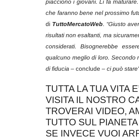
piacciono i giovani. Li fa maturare
che faranno bene nel prossimo fut
di
TuttoMercatoWeb
.
“Giusto ave
risultati non esaltanti, ma sicuramen
considerati. Bisognerebbe esse
qualcuno meglio di loro. Secondo me
di fiducia
– conclude –
ci può stare”
TUTTA LA TUA VITA 
VISITA IL NOSTRO 
TROVERAI VIDEO, 
TUTTO SUL PIANETA 
SE INVECE VUOI AR