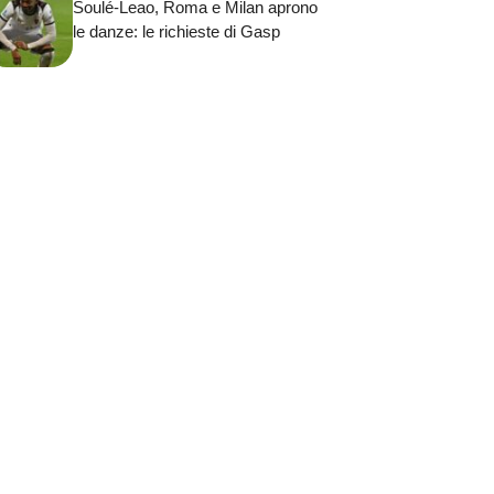
Soulé-Leao, Roma e Milan aprono
le danze: le richieste di Gasp