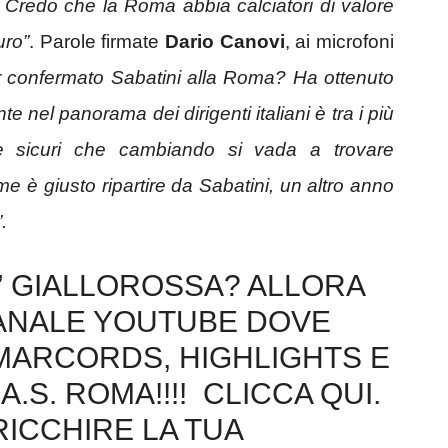
. Credo che la Roma abbia calciatori di valore
uro”
. Parole firmate
Dario Canovi
, ai microfoni
r confermato Sabatini alla Roma? Ha ottenuto
te nel panorama dei dirigenti italiani è tra i più
re sicuri che cambiando si vada a trovare
 è giusto ripartire da Sabatini, un altro anno
.
E’ GIALLOROSSA? ALLORA
CANALE YOUTUBE DOVE
AMARCORDS, HIGHLIGHTS E
A.S. ROMA!!!! CLICCA QUI.
RICCHIRE LA TUA