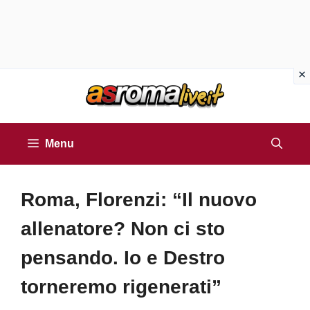
Vai
al
contenuto
Menu
Roma, Florenzi: “Il nuovo
allenatore? Non ci sto
pensando. Io e Destro
torneremo rigenerati”