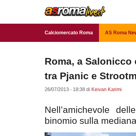
Vai
al
contenuto
Calciomercato Roma
AS Roma Ne
Roma, a Salonicco c
tra Pjanic e Stroot
26/07/2013 - 18:38
di
Keivan Karimi
Nell’amichevole dell
binomio sulla median