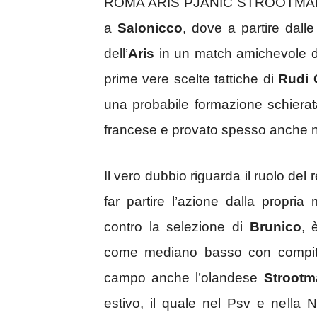
ROMA ARIS PJANIC STROOTMAN / 
a
Salonicco
, dove a partire dall
dell’
Aris
in un match amichevole di 
prime vere scelte tattiche di
Rudi 
una probabile formazione schierat
francese e provato spesso anche nel
Il vero dubbio riguarda il ruolo del 
far partire l’azione dalla propri
contro la selezione di
Brunico
, 
come mediano basso con compiti
campo anche l’olandese
Strootm
estivo, il quale nel Psv e nella