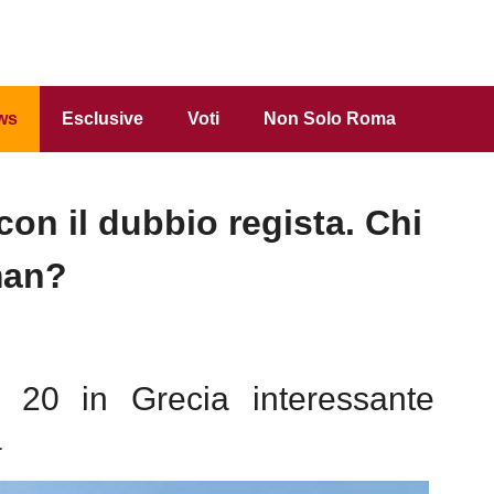
ws
Esclusive
Voti
Non Solo Roma
on il dubbio regista. Chi
man?
e 20 in Grecia interessante
a