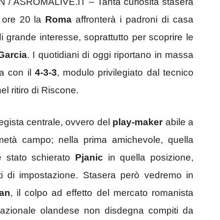
ASROMALIVE.IT – Tanta curiosità stasera
e ore 20 la
Roma
affronterà i padroni di casa
grande interesse, soprattutto per scoprire le
Garcia
. I quotidiani di oggi riportano in massa
a con il
4-3-3
, modulo privilegiato dal tecnico
 ritiro di Riscone.
regista centrale, ovvero del
play-maker
abile a
a metà campo; nella prima amichevole, quella
è stato schierato
Pjanic
in quella posizione,
 di impostazione. Stasera però vedremo in
an
, il colpo ad effetto del mercato romanista
 Nazionale olandese non disdegna compiti da