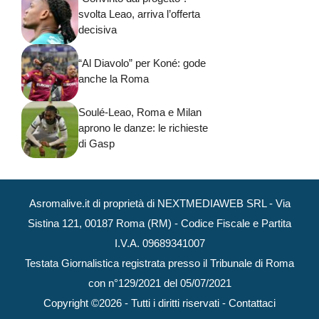
svolta Leao, arriva l’offerta
decisiva
“Al Diavolo” per Koné: gode
anche la Roma
Soulé-Leao, Roma e Milan
aprono le danze: le richieste
di Gasp
Asromalive.it di proprietà di NEXTMEDIAWEB SRL - Via
Sistina 121, 00187 Roma (RM) - Codice Fiscale e Partita
I.V.A. 09689341007
Testata Giornalistica registrata presso il Tribunale di Roma
con n°129/2021 del 05/07/2021
Copyright ©2026 - Tutti i diritti riservati -
Contattaci