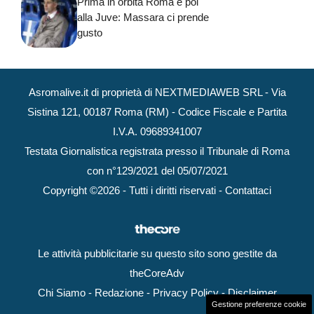
Prima in orbita Roma e poi
alla Juve: Massara ci prende
gusto
Asromalive.it di proprietà di NEXTMEDIAWEB SRL - Via
Sistina 121, 00187 Roma (RM) - Codice Fiscale e Partita
I.V.A. 09689341007
Testata Giornalistica registrata presso il Tribunale di Roma
con n°129/2021 del 05/07/2021
Copyright ©2026 - Tutti i diritti riservati -
Contattaci
Le attività pubblicitarie su questo sito sono gestite da
theCoreAdv
Chi Siamo
-
Redazione
-
Privacy Policy
-
Disclaimer
Gestione preferenze cookie