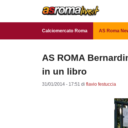
Vai
al
contenuto
Calciomercato Roma
AS Roma Ne
AS ROMA Bernardini
in un libro
31/01/2014 - 17:51
di
flavio festuccia