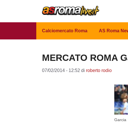
Vai
al
contenuto
Calciomercato Roma
AS Roma Ne
MERCATO ROMA Garc
07/02/2014 - 12:52
di
roberto rodio
Garcia