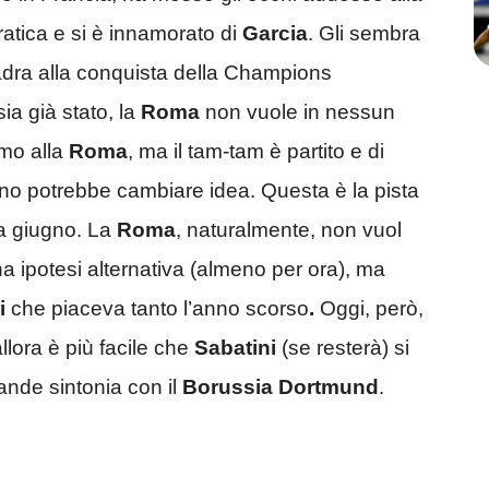
ratica e si è innamorato di
Garcia
. Gli sembra
adra alla conquista della Champions
ia già stato, la
Roma
non vuole in nessun
imo alla
Roma
, ma il tam-tam è partito e di
cuno potrebbe cambiare idea. Questa è la pista
 a giugno. La
Roma
, naturalmente, non vuol
 ipotesi alternativa (almeno per ora), ma
i
che piaceva tanto l’anno scorso
.
Oggi, però,
llora è più facile che
Sabatini
(se resterà) si
ande sintonia con il
Borussia
Dortmund
.