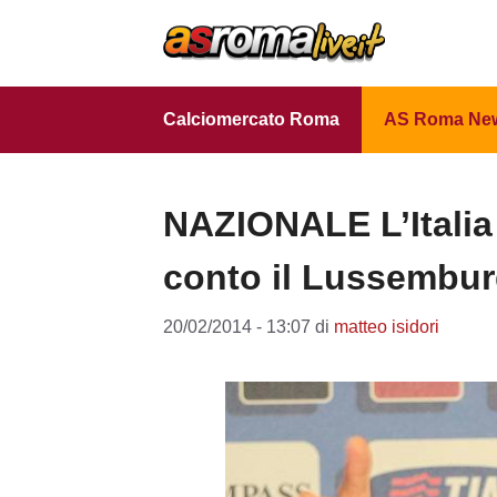
Vai
al
contenuto
Calciomercato Roma
AS Roma Ne
NAZIONALE L’Italia 
conto il Lussembur
20/02/2014 - 13:07
di
matteo isidori