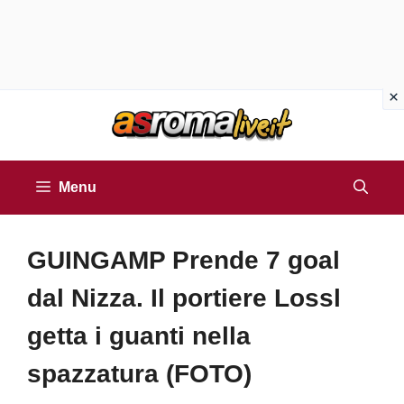
Vai
al
contenuto
Menu
GUINGAMP Prende 7 goal
dal Nizza. Il portiere Lossl
getta i guanti nella
spazzatura (FOTO)