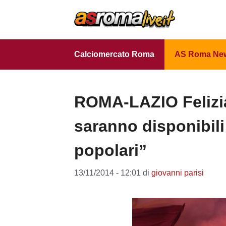
Vai
al
contenuto
Calciomercato Roma
AS Roma Ne
ROMA-LAZIO Felizian
saranno disponibili 
popolari”
13/11/2014 - 12:01
di
giovanni parisi