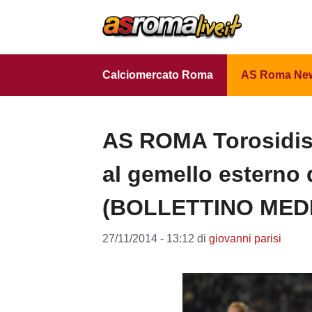
Vai
al
contenuto
Calciomercato Roma
AS Roma Ne
AS ROMA Torosidis:
al gemello esterno d
(BOLLETTINO MED
27/11/2014 - 13:12
di
giovanni parisi