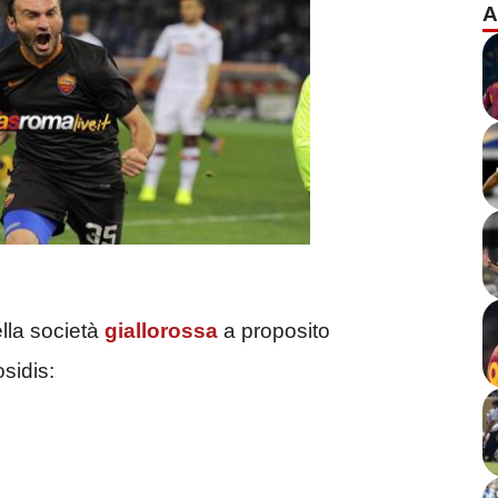
A
ella società
giallorossa
a proposito
osidis: