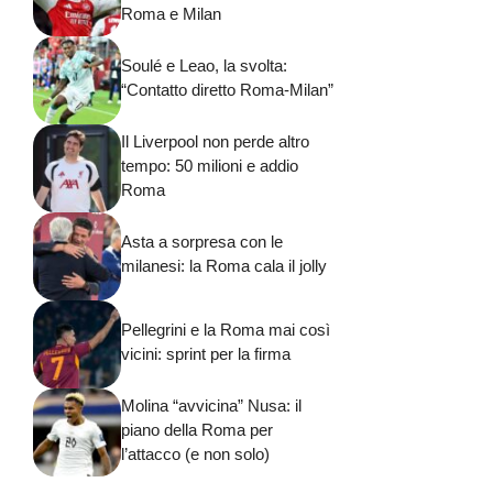
Roma e Milan
Soulé e Leao, la svolta:
“Contatto diretto Roma-Milan”
Il Liverpool non perde altro
tempo: 50 milioni e addio
Roma
Asta a sorpresa con le
milanesi: la Roma cala il jolly
Pellegrini e la Roma mai così
vicini: sprint per la firma
Molina “avvicina” Nusa: il
piano della Roma per
l’attacco (e non solo)