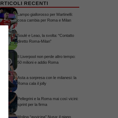
RTICOLI RECENTI
Lampo giallorosso per Martinelli:
cosa cambia per Roma e Milan
Soulé e Leao, la svolta: “Contatto
diretto Roma-Milan”
Il Liverpool non perde altro tempo:
50 milioni e addio Roma
Asta a sorpresa con le milanesi: la
Roma cala il jolly
Pellegrini e la Roma mai così vicini:
sprint per la firma
Molina “avvicina” Nusa: il piano