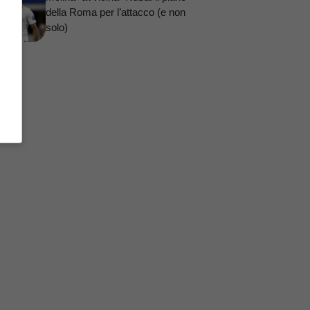
della Roma per l’attacco (e non
solo)