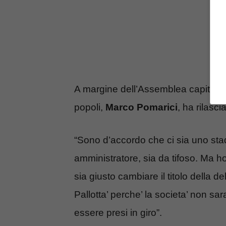
A margine dell’Assemblea capitolina
popoli,
Marco Pomarici
, ha rilasci
“Sono d’accordo che ci sia uno stad
amministratore, sia da tifoso. Ma 
sia giusto cambiare il titolo della d
Pallotta’ perche’ la societa’ non sara
essere presi in giro”.