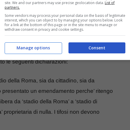
site. We and our partners may use precise geolocation data.
List of
partners.
Some vendors may process your personal data on the basis of legitimate
interest, which you can object to by managing your options below. Look
for a link at the bottom of this page or in the site menu to manage or
withdraw consent in privacy and cookie settings.
Manage options
Consent
 il consigliere di opposizione della Lega dei
ato le seguenti dichiarazioni:
io della Roma, sia da cittadino, sia da
ho presentato un emendamento perche’ ritengo
elibera da ‘stadio della Roma’ a ‘stadio di
’ proprietaria di nulla. I tifosi non devono