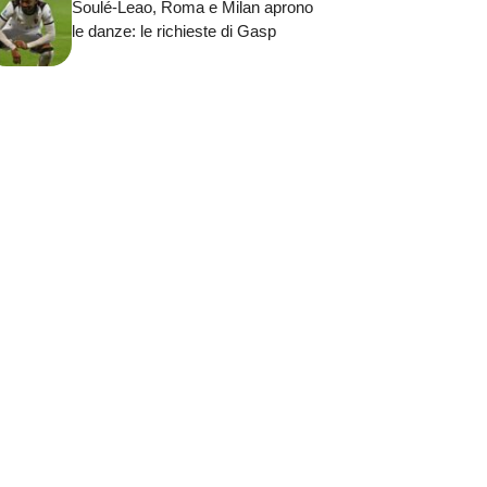
Soulé-Leao, Roma e Milan aprono
le danze: le richieste di Gasp