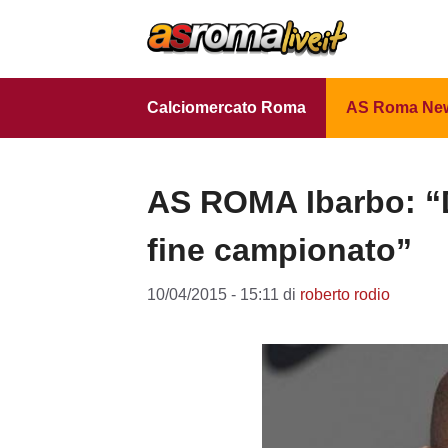
Vai
al
contenuto
Calciomercato Roma
AS Roma Ne
AS ROMA Ibarbo: “D
fine campionato”
10/04/2015 - 15:11
di
roberto rodio