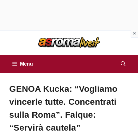
Vai
al
contenuto
Menu
GENOA Kucka: “Vogliamo
vincerle tutte. Concentrati
sulla Roma”. Falque:
“Servirà cautela”