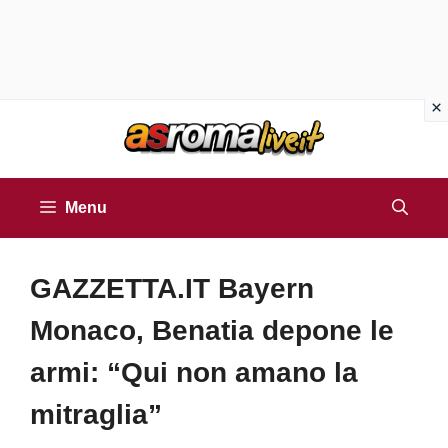
Vai
al
contenuto
Menu
GAZZETTA.IT Bayern
Monaco, Benatia depone le
armi: “Qui non amano la
mitraglia”