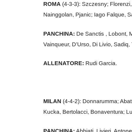
ROMA
(4-3-3): Szczesny; Florenzi
Nainggolan, Pjanic; Iago Falque, S
PANCHINA:
De Sanctis , Lobont, M
Vainqueur, D’Urso, Di Livio, Sadiq, T
ALLENATORE:
Rudi Garcia.
MILAN
(4-4-2): Donnarumma; Abate
Kucka, Bertolacci, Bonaventura; L
PANCHINA:
Abbiati, Livieri, Antone