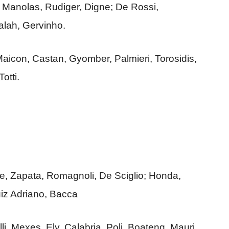
, Manolas, Rudiger, Digne; De Rossi,
alah, Gervinho.
aicon, Castan, Gyomber, Palmieri, Torosidis,
otti.
, Zapata, Romagnoli, De Sciglio; Honda,
uiz Adriano, Bacca
lli, Mexes, Ely, Calabria, Poli, Boateng, Mauri,