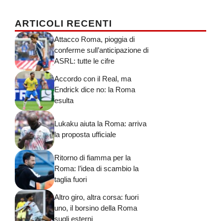
ARTICOLI RECENTI
Attacco Roma, pioggia di
conferme sull’anticipazione di
ASRL: tutte le cifre
Accordo con il Real, ma
Endrick dice no: la Roma
esulta
Lukaku aiuta la Roma: arriva
la proposta ufficiale
Ritorno di fiamma per la
Roma: l’idea di scambio la
taglia fuori
Altro giro, altra corsa: fuori
uno, il borsino della Roma
sugli esterni