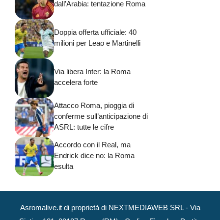
dall’Arabia: tentazione Roma
Doppia offerta ufficiale: 40
milioni per Leao e Martinelli
Via libera Inter: la Roma
accelera forte
Attacco Roma, pioggia di
conferme sull’anticipazione di
ASRL: tutte le cifre
Accordo con il Real, ma
Endrick dice no: la Roma
esulta
Asromalive.it di proprietà di NEXTMEDIAWEB SRL - Via