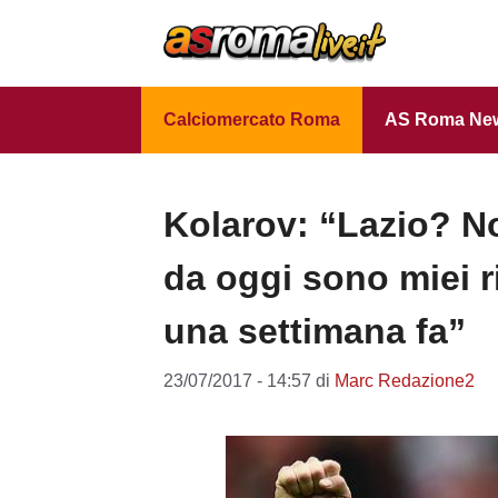
Vai
al
contenuto
Calciomercato Roma
AS Roma Ne
Kolarov: “Lazio? N
da oggi sono miei r
una settimana fa”
23/07/2017 - 14:57
di
Marc Redazione2