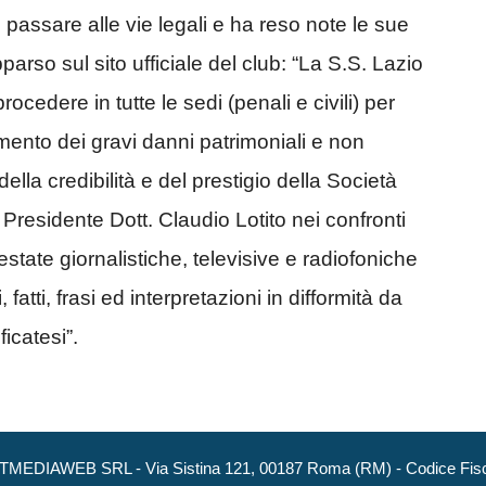
i passare alle vie legali e ha reso note le sue
arso sul sito ufficiale del club: “La S.S. Lazio
ocedere in tutte le sedi (penali e civili) per
cimento dei gravi danni patrimoniali e non
della credibilità e del prestigio della Società
Presidente Dott. Claudio Lotito nei confronti
estate giornalistiche, televisive e radiofoniche
atti, frasi ed interpretazioni in difformità da
icatesi”.
NEXTMEDIAWEB SRL - Via Sistina 121, 00187 Roma (RM) - Codice Fisca