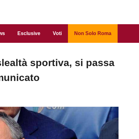
ws
Esclusive
Voti
Non Solo Roma
lealtà sportiva, si passa
omunicato