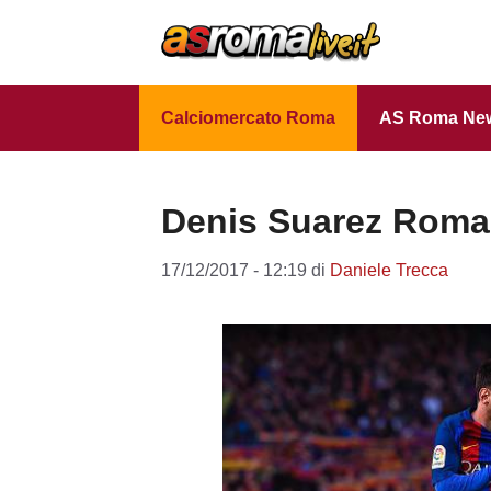
Vai
al
contenuto
Calciomercato Roma
AS Roma Ne
Denis Suarez Roma,
17/12/2017 - 12:19
di
Daniele Trecca