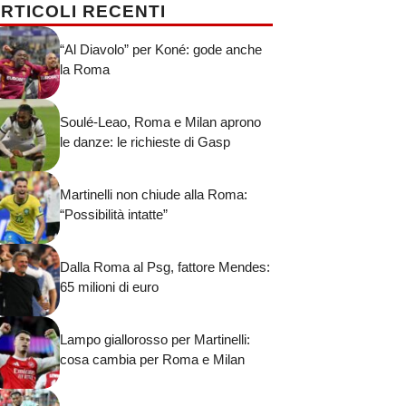
RTICOLI RECENTI
“Al Diavolo” per Koné: gode anche
la Roma
Soulé-Leao, Roma e Milan aprono
le danze: le richieste di Gasp
Martinelli non chiude alla Roma:
“Possibilità intatte”
Dalla Roma al Psg, fattore Mendes:
65 milioni di euro
Lampo giallorosso per Martinelli:
cosa cambia per Roma e Milan