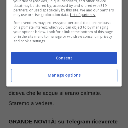
annuncio come nuovo allenatore della Roma
your device (cookies, unique identifiers, and other device
data) may be stored by, accessed by and shared with 319
partners, or used specifically by this site. We and our partners
sarebbe stato ufficiale in caso di sconfitta dei
may use precise geolocation data.
List of partners.
giallorossi ieri contro il Genoa. Ora secondo
Some vendors may process your personal data on the basis
of legitimate interest, which you can object to by managing
quanto scritto dal sito “Calciomercato.com”
your options below. Look for a link at the bottom of this page
or in the site menu to manage or withdraw consent in privacy
and cookie settings.
Paulo Sousa sarebbe già a Roma, in un
famoso hotel del centro, ad aspettare
Consent
sviluppi sul futuro di Di Francesco. Anche
perché Pallotta avrebbe smentito le
Manage options
dichiarazioni di ieri riportate da Sky in cui
diceva che le acque si erano calmate.
Staremo a vedere.
GRANDE NOVITÀ: su Telegram riceverete