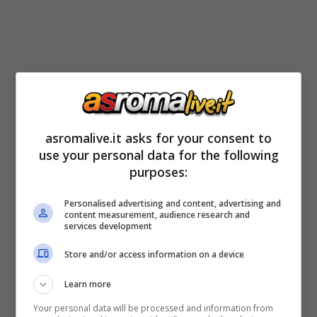
asromalive.it asks for your consent to
use your personal data for the following
purposes:
Se sei interessato a tutti gli aggiornamenti sul
Personalised advertising and content, advertising and
content measurement, audience research and
calciomercato della Roma
CLICCA QUI
services development
Store and/or access information on a device
Oggi Sky Sport ha riferito di un retroscena
Learn more
riguardante proprio Paulo Sousa, il cui
Your personal data will be processed and information from