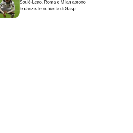
Soulé-Leao, Roma e Milan aprono
le danze: le richieste di Gasp