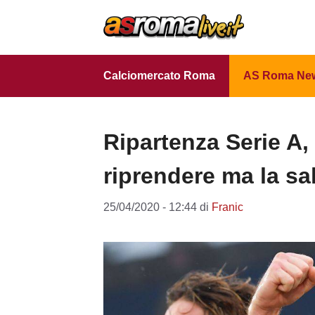
Vai
al
contenuto
Calciomercato Roma
AS Roma Ne
Ripartenza Serie A,
riprendere ma la sal
25/04/2020 - 12:44
di
Franic