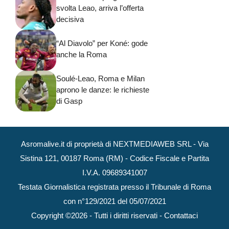
svolta Leao, arriva l’offerta
decisiva
“Al Diavolo” per Koné: gode
anche la Roma
Soulé-Leao, Roma e Milan
aprono le danze: le richieste
di Gasp
Asromalive.it di proprietà di NEXTMEDIAWEB SRL - Via
Sistina 121, 00187 Roma (RM) - Codice Fiscale e Partita
I.V.A. 09689341007
Testata Giornalistica registrata presso il Tribunale di Roma
con n°129/2021 del 05/07/2021
Copyright ©2026 - Tutti i diritti riservati -
Contattaci