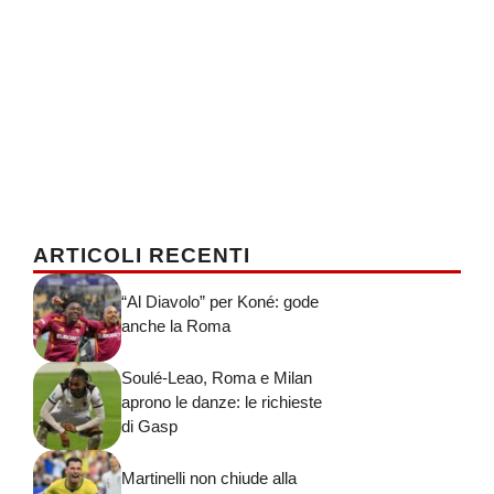
ARTICOLI RECENTI
“Al Diavolo” per Koné: gode
anche la Roma
Soulé-Leao, Roma e Milan
aprono le danze: le richieste
di Gasp
Martinelli non chiude alla