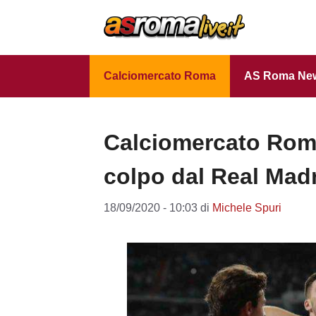
Vai
al
contenuto
Calciomercato Roma
AS Roma Ne
Calciomercato Roma
colpo dal Real Mad
18/09/2020 - 10:03
di
Michele Spuri