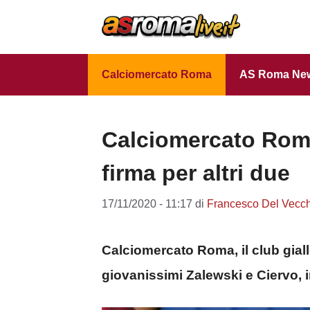
Vai
al
contenuto
Calciomercato Roma
AS Roma Ne
Calciomercato Roma
firma per altri due
17/11/2020 - 11:17
di
Francesco Del Vecc
Calciomercato Roma, il club giallo
giovanissimi Zalewski e Ciervo, in