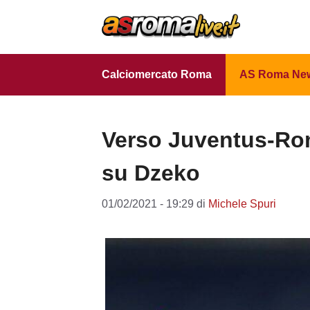
Vai
al
contenuto
Calciomercato Roma
AS Roma Ne
Verso Juventus-Ro
su Dzeko
01/02/2021 - 19:29
di
Michele Spuri