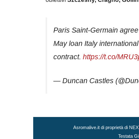
Paris Saint-Germain agree
May loan Italy international
contract.
https://t.co/MRU
— Duncan Castles (@Dun
Asromalive.it di proprietà di 
Testata Gi