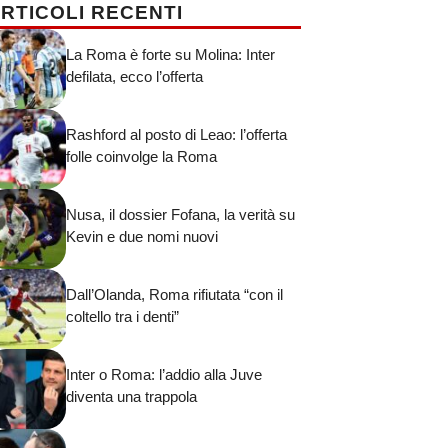
RTICOLI RECENTI
La Roma è forte su Molina: Inter
defilata, ecco l’offerta
Rashford al posto di Leao: l’offerta
folle coinvolge la Roma
Nusa, il dossier Fofana, la verità su
Kevin e due nomi nuovi
Dall’Olanda, Roma rifiutata “con il
coltello tra i denti”
Inter o Roma: l’addio alla Juve
diventa una trappola