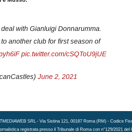
 deal with Gianluigi Donnarumma.
 to another club for first season of
3pyh6iF
pic.twitter.com/cSQToU9jUE
canCastles)
June 2, 2021
NEXTMEDIAWEB SRL - Via Sistina 121, 00187 Roma (RM) - Codice Fisca
ornalistica registrata presso il Tribunale di Roma con n°129/2021 del