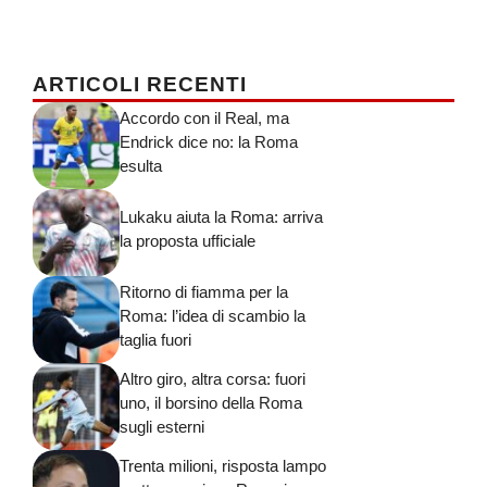
ARTICOLI RECENTI
Accordo con il Real, ma
Endrick dice no: la Roma
esulta
Lukaku aiuta la Roma: arriva
la proposta ufficiale
Ritorno di fiamma per la
Roma: l’idea di scambio la
taglia fuori
Altro giro, altra corsa: fuori
uno, il borsino della Roma
sugli esterni
Trenta milioni, risposta lampo