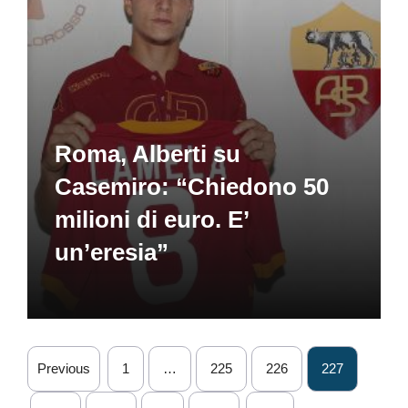
Roma, Alberti su
Casemiro: “Chiedono 50
milioni di euro. E’
un’eresia”
Previous
1
…
225
226
227