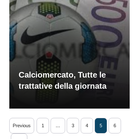
Calciomercato, Tutte le
trattative della giornata
Previous
1
…
3
4
5
6